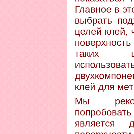
Главное в э
выбрать под
целей клей,
поверхност
таких ц
использоват
двухкомпоне
клей для мет
Мы реко
попробоват
является 