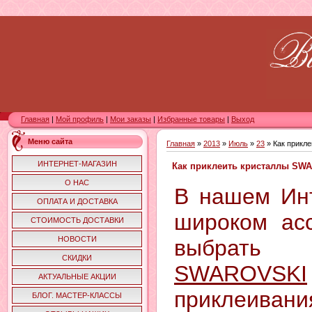
Главная
|
Мой профиль
|
Мои заказы
|
Избранные товары
|
Выход
Меню сайта
Главная
»
2013
»
Июль
»
23
» Как прикл
ИНТЕРНЕТ-МАГАЗИН
Как приклеить кристаллы SW
О НАС
В нашем Инт
ОПЛАТА И ДОСТАВКА
широком ас
СТОИМОСТЬ ДОСТАВКИ
НОВОСТИ
выбр
СКИДКИ
SWAROVSKI
АКТУАЛЬНЫЕ АКЦИИ
приклеиван
БЛОГ. МАСТЕР-КЛАССЫ