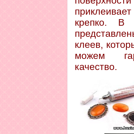
поверхнос
приклеивае
крепко. В
представле
клеев, кото
можем гар
качество.