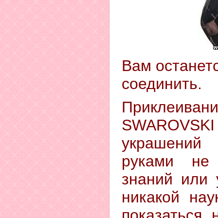
Вам останетс
соединить.
Приклеива
SWAROVSKI
украшений
руками не
знаний или 
никакой нау
показаться 