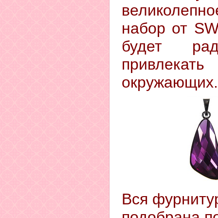
великолепно
набор от
SW
будет ра
привлек
окружающих
.
Вся фурнитур
подобрана п