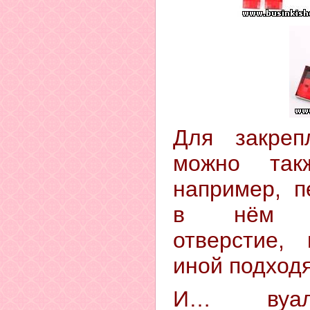
Для закреп
можно такж
например, п
в нём со
отверстие, 
иной подход
И… вуаля