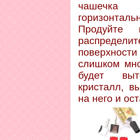
чашеч
горизонтал
Продуйте 
распреде
поверхности
слишком мно
будет выт
кристалл, в
на него и ос