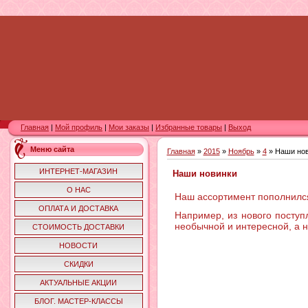
Главная
|
Мой профиль
|
Мои заказы
|
Избранные товары
|
Выход
Меню сайта
Главная
»
2015
»
Ноябрь
»
4
» Наши но
ИНТЕРНЕТ-МАГАЗИН
Наши новинки
О НАС
Наш ассортимент пополнилс
ОПЛАТА И ДОСТАВКА
Например, из нового поступ
необычной и интересной, а н
СТОИМОСТЬ ДОСТАВКИ
НОВОСТИ
СКИДКИ
АКТУАЛЬНЫЕ АКЦИИ
БЛОГ. МАСТЕР-КЛАССЫ