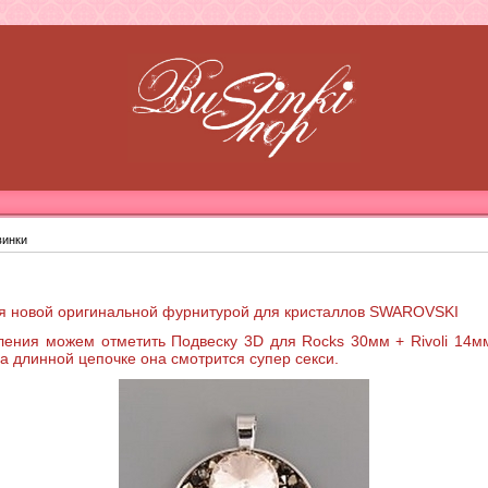
винки
я новой оригинальной фурнитурой для кристаллов SWAROVSKI
ления можем отметить Подвеску 3D для Rocks 30мм + Rivoli 14м
а длинной цепочке она смотрится супер секси.