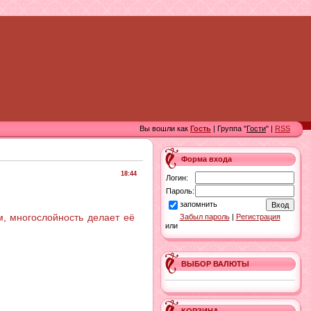
Вы вошли как
Гость
| Группа "
Гости
" |
RSS
Форма входа
18:44
Логин:
Пароль:
запомнить
м, многослойность делает её
Забыл пароль
|
Регистрация
или
ВЫБОР ВАЛЮТЫ