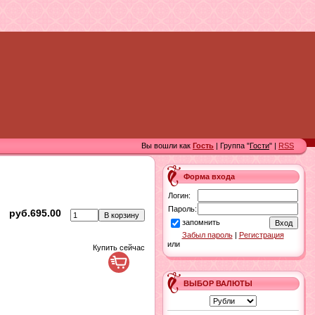
Вы вошли как
Гость
| Группа "
Гости
" |
RSS
Форма входа
Логин:
Пароль:
руб.695.00
запомнить
Забыл пароль
|
Регистрация
или
Купить сейчас
ВЫБОР ВАЛЮТЫ