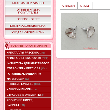
БЛОГ. МАСТЕР-КЛАССЫ
Описание
Отзывы
ОТЗЫВЫ НАШИХ
ПОКУПАТЕЛЕЙ
ВОПРОС - ОТВЕТ
ПОЛИТИКА КОНФИДЕНЦИА...
УХОД ЗА УКРАШЕНИЯМИ
ТОВАРЫ ПО КАТЕГОРИЯМ
КРИСТАЛЛЫ PRECIOSA
(153)
КРИСТАЛЛЫ SWAROVSKI
(2132)
ФУРНИТУРА ДЛЯ КРИСТАЛЛОВ
SWAROVSKI И PRECIOSA
(1043)
ГОТОВЫЕ УКРАШЕНИЯ с
кристаллами
(23)
ЧЕШСКИЕ БУСИНЫ
(1733)
ЧЕШСКИЙ БИСЕР
(376)
СТРАЗОВЫЕ ЭЛЕМЕНТЫ
(8)
ЯПОНСКИЙ БИСЕР,
БУСИНЫ
(251)