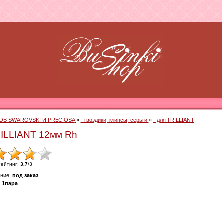
ОВ SWAROVSKI И PRECIOSA
»
- гвоздики, клипсы, серьги
»
- для TRILLIANT
RILLIANT 12мм Rh
Рейтинг
:
3.7
/
3
ние
:
под заказ
:
1пара