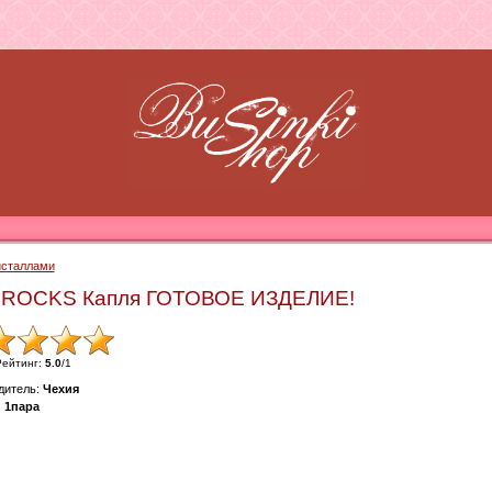
сталлами
и ROCKS Капля ГОТОВОЕ ИЗДЕЛИЕ!
Рейтинг
:
5.0
/
1
дитель
:
Чехия
:
1пара