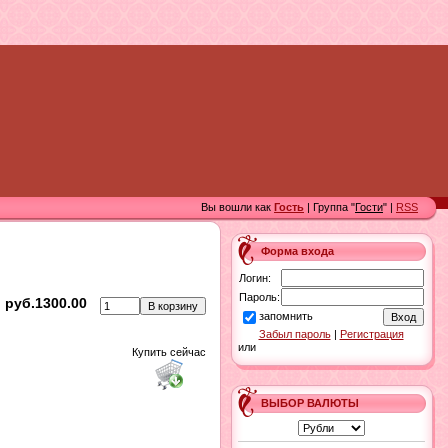
Вы вошли как
Гость
| Группа "
Гости
" |
RSS
Форма входа
Логин:
Пароль:
руб.1300.00
запомнить
Забыл пароль
|
Регистрация
или
Купить сейчас
ВЫБОР ВАЛЮТЫ