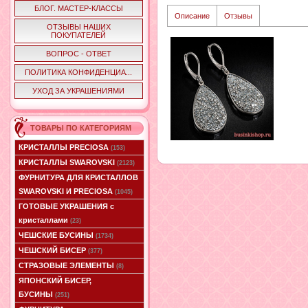
БЛОГ. МАСТЕР-КЛАССЫ
Описание
Отзывы
ОТЗЫВЫ НАШИХ
ПОКУПАТЕЛЕЙ
ВОПРОС - ОТВЕТ
ПОЛИТИКА КОНФИДЕНЦИА...
УХОД ЗА УКРАШЕНИЯМИ
ТОВАРЫ ПО КАТЕГОРИЯМ
КРИСТАЛЛЫ PRECIOSA
(153)
КРИСТАЛЛЫ SWAROVSKI
(2123)
ФУРНИТУРА ДЛЯ КРИСТАЛЛОВ
SWAROVSKI И PRECIOSA
(1045)
ГОТОВЫЕ УКРАШЕНИЯ с
кристаллами
(23)
ЧЕШСКИЕ БУСИНЫ
(1734)
ЧЕШСКИЙ БИСЕР
(377)
СТРАЗОВЫЕ ЭЛЕМЕНТЫ
(8)
ЯПОНСКИЙ БИСЕР,
БУСИНЫ
(251)