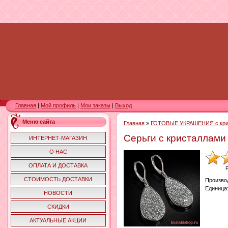
Главная
|
Мой профиль
|
Мои заказы
|
Выход
Меню сайта
Главная
»
ГОТОВЫЕ УКРАШЕНИЯ с кри
Серьги с кристаллам
ИНТЕРНЕТ-МАГАЗИН
О НАС
ОПЛАТА И ДОСТАВКА
СТОИМОСТЬ ДОСТАВКИ
Произво
Единица
НОВОСТИ
СКИДКИ
АКТУАЛЬНЫЕ АКЦИИ