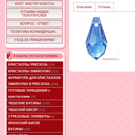
БЛОГ. МАСТЕР-КЛАССЫ
Описание
Отзывы
ОТЗЫВЫ НАШИХ
ПОКУПАТЕЛЕЙ
ВОПРОС - ОТВЕТ
ПОЛИТИКА КОНФИДЕНЦИА...
УХОД ЗА УКРАШЕНИЯМИ
ТОВАРЫ ПО КАТЕГОРИЯМ
КРИСТАЛЛЫ PRECIOSA
(153)
КРИСТАЛЛЫ SWAROVSKI
(2132)
ФУРНИТУРА ДЛЯ КРИСТАЛЛОВ
SWAROVSKI И PRECIOSA
(1044)
ГОТОВЫЕ УКРАШЕНИЯ с
кристаллами
(23)
ЧЕШСКИЕ БУСИНЫ
(1733)
ЧЕШСКИЙ БИСЕР
(377)
СТРАЗОВЫЕ ЭЛЕМЕНТЫ
(8)
ЯПОНСКИЙ БИСЕР,
БУСИНЫ
(251)