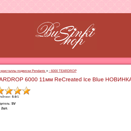
- кристаллы подвески Pendants
»
- 6000 TEARDROP
EARDROP 6000 11мм ReCreated Ice Blue НОВИНК
Рейтинг
:
5.0
/
1
дитель
:
SV
:
2шт.