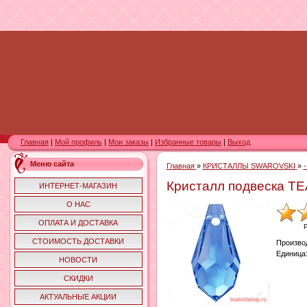
Главная
|
Мой профиль
|
Мои заказы
|
Избранные товары
|
Выход
Меню сайта
Главная
»
КРИСТАЛЛЫ SWAROVSKI
»
Кристалл подвеска T
ИНТЕРНЕТ-МАГАЗИН
О НАС
ОПЛАТА И ДОСТАВКА
СТОИМОСТЬ ДОСТАВКИ
Произво
Единица
НОВОСТИ
СКИДКИ
АКТУАЛЬНЫЕ АКЦИИ