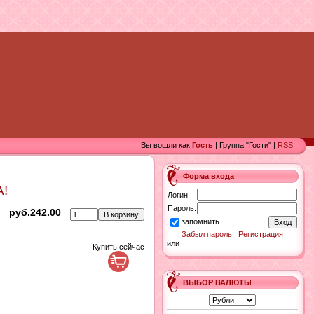
Вы вошли как
Гость
| Группа "
Гости
" |
RSS
Форма входа
А!
Логин:
Пароль:
руб.242.00
запомнить
Забыл пароль
|
Регистрация
или
Купить сейчас
ВЫБОР ВАЛЮТЫ