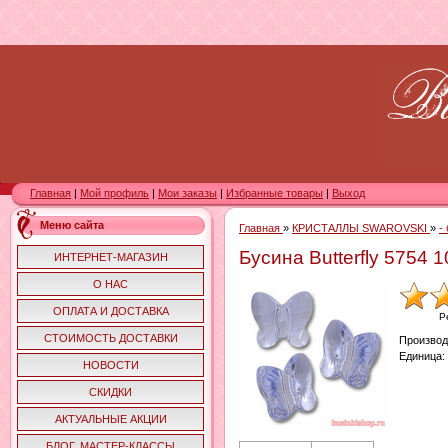
Главная
|
Мой профиль
|
Мои заказы
|
Избранные товары
|
Выход
Меню сайта
Главная
»
КРИСТАЛЛЫ SWAROVSKI
»
-
Бусина Butterfly 57
ИНТЕРНЕТ-МАГАЗИН
О НАС
ОПЛАТА И ДОСТАВКА
Р
СТОИМОСТЬ ДОСТАВКИ
Производ
Единица
:
НОВОСТИ
СКИДКИ
АКТУАЛЬНЫЕ АКЦИИ
БЛОГ. МАСТЕР-КЛАССЫ