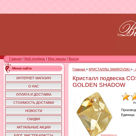
Главная
|
Мой профиль
|
Мои заказы
|
Выход
Меню сайта
Главная
»
КРИСТАЛЛЫ SWAROVSKI
»
-
Кристалл подвеска C
ИНТЕРНЕТ-МАГАЗИН
GOLDEN SHADOW
О НАС
ОПЛАТА И ДОСТАВКА
СТОИМОСТЬ ДОСТАВКИ
Р
Производ
НОВОСТИ
Единица
:
СКИДКИ
АКТУАЛЬНЫЕ АКЦИИ
БЛОГ. МАСТЕР-КЛАССЫ