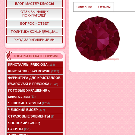
БЛОГ. МАСТЕР-КЛАССЫ
Описание
Отзывы
ОТЗЫВЫ НАШИХ
ПОКУПАТЕЛЕЙ
ВОПРОС - ОТВЕТ
ПОЛИТИКА КОНФИДЕНЦИА...
УХОД ЗА УКРАШЕНИЯМИ
ТОВАРЫ ПО КАТЕГОРИЯМ
КРИСТАЛЛЫ PRECIOSA
(153)
КРИСТАЛЛЫ SWAROVSKI
(2123)
ФУРНИТУРА ДЛЯ КРИСТАЛЛОВ
SWAROVSKI И PRECIOSA
(1045)
ГОТОВЫЕ УКРАШЕНИЯ с
кристаллами
(23)
ЧЕШСКИЕ БУСИНЫ
(1734)
ЧЕШСКИЙ БИСЕР
(377)
СТРАЗОВЫЕ ЭЛЕМЕНТЫ
(8)
ЯПОНСКИЙ БИСЕР,
БУСИНЫ
(251)