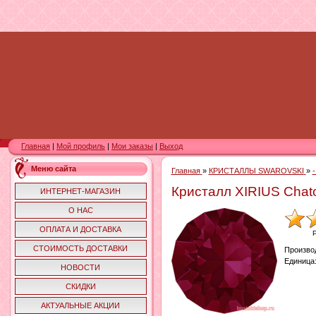
Главная
|
Мой профиль
|
Мои заказы
|
Выход
Меню сайта
Главная
»
КРИСТАЛЛЫ SWAROVSKI
»
Кристалл XIRIUS Chat
ИНТЕРНЕТ-МАГАЗИН
О НАС
ОПЛАТА И ДОСТАВКА
СТОИМОСТЬ ДОСТАВКИ
Произво
Единица
НОВОСТИ
СКИДКИ
АКТУАЛЬНЫЕ АКЦИИ