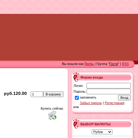
Вы вошли как
Гость
| Группа "
Гости
" |
RSS
Форма входа
Логин:
Пароль:
руб.120.00
запомнить
Забыл пароль
|
Регистрация
или
Купить сейчас
ВЫБОР ВАЛЮТЫ