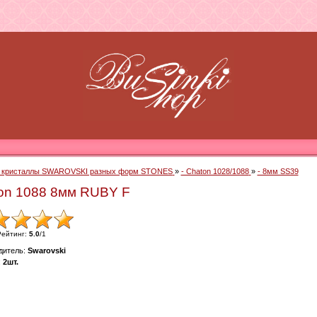
- кристаллы SWAROVSKI разных форм STONES
»
- Chaton 1028/1088
»
- 8мм SS39
on 1088 8мм RUBY F
Рейтинг
:
5.0
/
1
дитель
:
Swarovski
:
2шт.