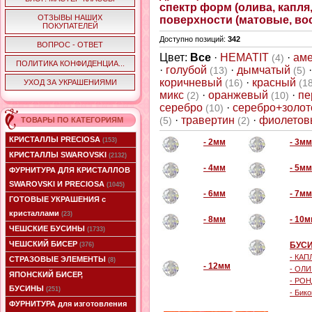
спектр форм (олива, капля,
ОТЗЫВЫ НАШИХ
поверхности (матовые, вос
ПОКУПАТЕЛЕЙ
Доступно позиций
:
342
ВОПРОС - ОТВЕТ
Цвет:
Все
·
HEMATIT
·
аме
(4)
ПОЛИТИКА КОНФИДЕНЦИА...
·
голубой
·
дымчатый
(13)
(5)
коричневый
·
красный
(16)
(1
УХОД ЗА УКРАШЕНИЯМИ
микс
·
оранжевый
·
пе
(2)
(10)
серебро
·
серебро+золо
(10)
·
травертин
·
фиолето
(5)
(2)
ТОВАРЫ ПО КАТЕГОРИЯМ
КРИСТАЛЛЫ PRECIOSA
(153)
- 2мм
- 3мм
КРИСТАЛЛЫ SWAROVSKI
(2132)
- 4мм
- 5мм
ФУРНИТУРА ДЛЯ КРИСТАЛЛОВ
SWAROVSKI И PRECIOSA
(1045)
- 6мм
- 7мм
ГОТОВЫЕ УКРАШЕНИЯ с
кристаллами
(23)
- 8мм
- 10
ЧЕШСКИЕ БУСИНЫ
(1733)
ЧЕШСКИЙ БИСЕР
БУСИ
(376)
- КАП
СТРАЗОВЫЕ ЭЛЕМЕНТЫ
(8)
- 12мм
- ОЛ
ЯПОНСКИЙ БИСЕР,
- РО
БУСИНЫ
(251)
- Бик
ФУРНИТУРА для изготовления