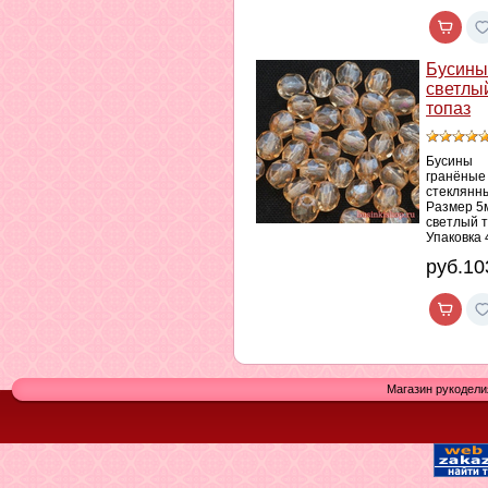
Бусины
светлы
топаз
Бусины
гранёные
стеклянн
Размер 5
светлый 
Упаковка 
руб.10
Магазин рукодели