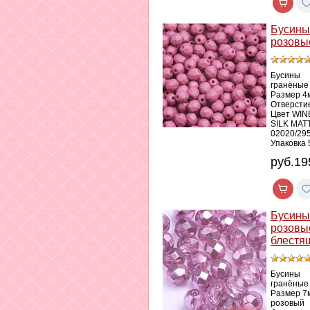
Бусины
розовы
Бусины
гранёные
Размер 4
Отверсти
Цвет WIN
SILK MAT
02020/29
Упаковка 
руб.19
Бусины
розовы
блестя
Бусины
гранёные
Размер 7
розовый