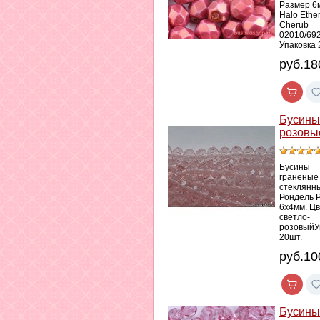
Размер 6
Halo Ether
Cherub
02010/69
Упаковка 
руб.18
Бусины
розовы
Бусины
граненые
стеклянн
Рондель 
6х4мм. Ц
светло-
розовыйУ
20шт.
руб.10
Бусины