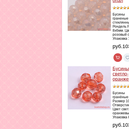
опал
Бусины
граненые
стеклянн
Рондель 
8х6мм. Ц
розовый 
Упаковка 
руб.10
Бусины
светло-
оранж
Бусины
гранёные
Размер 1
Отверсти
Цвет свет
оранжев
Упаковка 
руб.10