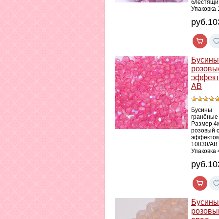
блестящи
Упаковка
руб.10
Бусины
розовы
эффек
АВ
Бусины
гранёные
Размер 4
розовый 
эффектом
10030/AB
Упаковка 
руб.10
Бусины
розовы