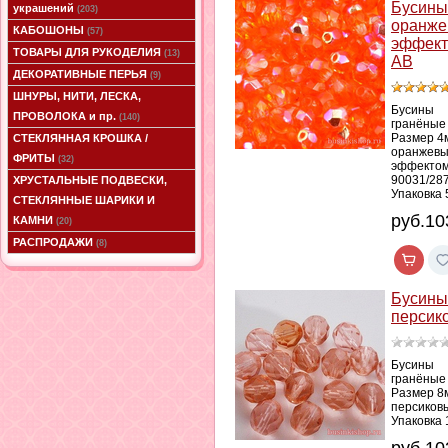
Бусины
украшений
(203)
оранже
КАБОШОНЫ
(57)
эффек
ТОВАРЫ ДЛЯ РУКОДЕЛИЯ
(13)
АВ
ДЕКОРАТИВНЫЕ ПЕРЬЯ
(9)
ШНУРЫ, НИТИ, ЛЕСКА,
Бусины
ПРОВОЛОКА и пр.
(140)
гранёные
Размер 4
СТЕКЛЯННАЯ КРОШКА /
оранжевы
ФРИТЫ
(32)
эффектом
90031/28
ХРУСТАЛЬНЫЕ ПОДВЕСКИ,
Упаковка 
СТЕКЛЯННЫЕ ШАРИКИ И
руб.10
КАМНИ
(20)
РАСПРОДАЖИ
(8)
Бусины
персик
Бусины
гранёные
Размер 8
персиков
Упаковка 