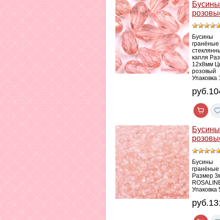
Бусины
розовы
Бусины
гранёные
стеклянн
капля Ра
12х8мм Ц
розовый
Упаковка 
руб.10
Бусины
розовы
Бусины
гранёные
Размер 3
ROSALINE
Упаковка 
руб.13