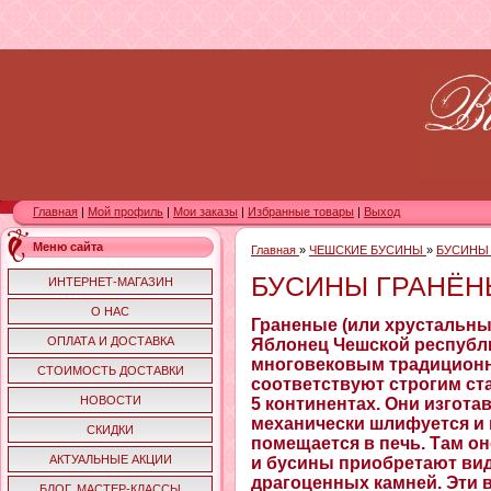
Главная
|
Мой профиль
|
Мои заказы
|
Избранные товары
|
Выход
Меню сайта
Главная
»
ЧЕШСКИЕ БУСИНЫ
»
БУСИНЫ 
БУСИНЫ ГРАНЁНЫ
ИНТЕРНЕТ-МАГАЗИН
О НАС
Граненые (или хрустальные
ОПЛАТА И ДОСТАВКА
Яблонец Чешской республи
многовековым традиционн
СТОИМОСТЬ ДОСТАВКИ
соответствуют строгим ста
НОВОСТИ
5 континентах. Они изгота
механически шлифуется и 
СКИДКИ
помещается в печь. Там он
АКТУАЛЬНЫЕ АКЦИИ
и бусины приобретают ви
драгоценных камней. Эти
БЛОГ. МАСТЕР-КЛАССЫ