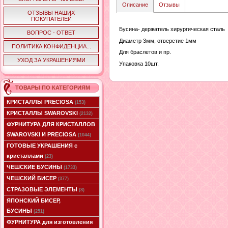
Описание
Отзывы
ОТЗЫВЫ НАШИХ
ПОКУПАТЕЛЕЙ
Бусина- держатель хирургическая сталь
ВОПРОС - ОТВЕТ
Диаметр 3мм, отверстие 1мм
ПОЛИТИКА КОНФИДЕНЦИА...
Для браслетов и пр.
УХОД ЗА УКРАШЕНИЯМИ
Упаковка 10шт.
ТОВАРЫ ПО КАТЕГОРИЯМ
КРИСТАЛЛЫ PRECIOSA
(153)
КРИСТАЛЛЫ SWAROVSKI
(2132)
ФУРНИТУРА ДЛЯ КРИСТАЛЛОВ
SWAROVSKI И PRECIOSA
(1044)
ГОТОВЫЕ УКРАШЕНИЯ с
кристаллами
(23)
ЧЕШСКИЕ БУСИНЫ
(1733)
ЧЕШСКИЙ БИСЕР
(377)
СТРАЗОВЫЕ ЭЛЕМЕНТЫ
(8)
ЯПОНСКИЙ БИСЕР,
БУСИНЫ
(251)
ФУРНИТУРА для изготовления