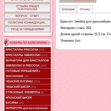
ОТЗЫВЫ НАШИХ
ПОКУПАТЕЛЕЙ
Описание
Отзывы
ВОПРОС - ОТВЕТ
Браслет Змейка для дальнейшег
ПОЛИТИКА КОНФИДЕНЦИА...
Материал сталь 304
УХОД ЗА УКРАШЕНИЯМИ
Длина одной стороны 11,5 см. Гл
Упаковка 1шт.
ТОВАРЫ ПО КАТЕГОРИЯМ
КРИСТАЛЛЫ PRECIOSA
(155)
КРИСТАЛЛЫ SWAROVSKI
(2121)
ФУРНИТУРА ДЛЯ КРИСТАЛЛОВ
SWAROVSKI И PRECIOSA
(1045)
ГОТОВЫЕ УКРАШЕНИЯ с
кристаллами
(23)
ЧЕШСКИЕ БУСИНЫ
(1734)
ЧЕШСКИЙ БИСЕР
(375)
СТРАЗОВЫЕ ЭЛЕМЕНТЫ
(8)
ЯПОНСКИЙ БИСЕР,
БУСИНЫ
(251)
ФУРНИТУРА для изготовления