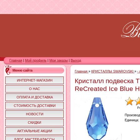
Главная
|
Мой профиль
|
Мои заказы
|
Выход
Меню сайта
Главная
»
КРИСТАЛЛЫ SWAROVSKI
»
-
Кристалл подвеска
ИНТЕРНЕТ-МАГАЗИН
ReCreated Ice Blue
О НАС
ОПЛАТА И ДОСТАВКА
СТОИМОСТЬ ДОСТАВКИ
Р
НОВОСТИ
Производ
Единица
:
СКИДКИ
АКТУАЛЬНЫЕ АКЦИИ
БЛОГ. МАСТЕР-КЛАССЫ