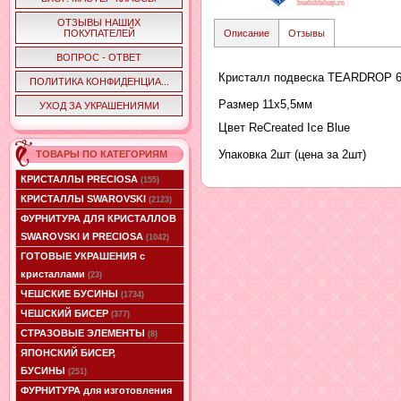
ОТЗЫВЫ НАШИХ
ПОКУПАТЕЛЕЙ
Описание
Отзывы
ВОПРОС - ОТВЕТ
Кристалл подвеска TEARDROP 
ПОЛИТИКА КОНФИДЕНЦИА...
Размер 11x5,5мм
УХОД ЗА УКРАШЕНИЯМИ
Цвет ReCreated Ice Blue
Упаковка 2шт (цена за 2шт)
ТОВАРЫ ПО КАТЕГОРИЯМ
КРИСТАЛЛЫ PRECIOSA
(155)
КРИСТАЛЛЫ SWAROVSKI
(2123)
ФУРНИТУРА ДЛЯ КРИСТАЛЛОВ
SWAROVSKI И PRECIOSA
(1042)
ГОТОВЫЕ УКРАШЕНИЯ с
кристаллами
(23)
ЧЕШСКИЕ БУСИНЫ
(1734)
ЧЕШСКИЙ БИСЕР
(377)
СТРАЗОВЫЕ ЭЛЕМЕНТЫ
(8)
ЯПОНСКИЙ БИСЕР,
БУСИНЫ
(251)
ФУРНИТУРА для изготовления