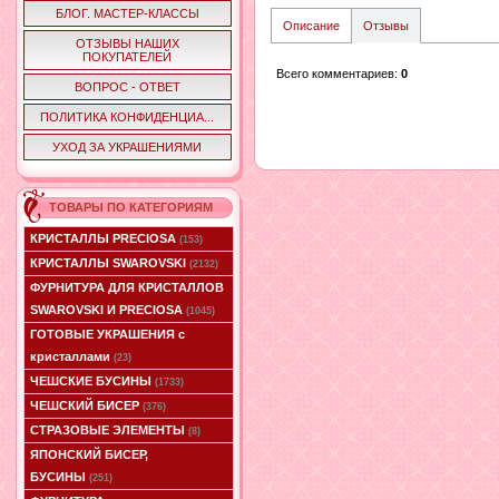
БЛОГ. МАСТЕР-КЛАССЫ
Описание
Отзывы
ОТЗЫВЫ НАШИХ
ПОКУПАТЕЛЕЙ
Всего комментариев
:
0
ВОПРОС - ОТВЕТ
ПОЛИТИКА КОНФИДЕНЦИА...
УХОД ЗА УКРАШЕНИЯМИ
ТОВАРЫ ПО КАТЕГОРИЯМ
КРИСТАЛЛЫ PRECIOSA
(153)
КРИСТАЛЛЫ SWAROVSKI
(2132)
ФУРНИТУРА ДЛЯ КРИСТАЛЛОВ
SWAROVSKI И PRECIOSA
(1045)
ГОТОВЫЕ УКРАШЕНИЯ с
кристаллами
(23)
ЧЕШСКИЕ БУСИНЫ
(1733)
ЧЕШСКИЙ БИСЕР
(376)
СТРАЗОВЫЕ ЭЛЕМЕНТЫ
(8)
ЯПОНСКИЙ БИСЕР,
БУСИНЫ
(251)