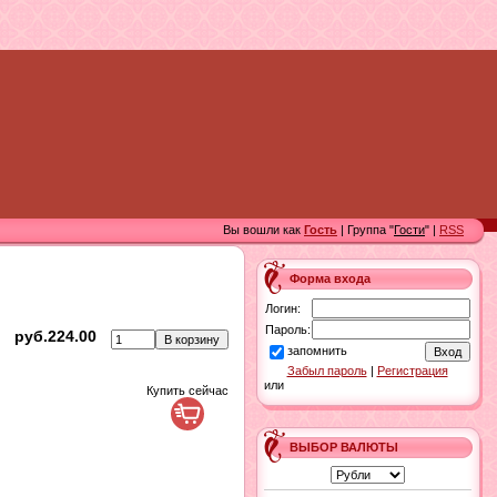
Вы вошли как
Гость
| Группа "
Гости
" |
RSS
Форма входа
Логин:
Пароль:
руб.224.00
запомнить
Забыл пароль
|
Регистрация
или
Купить сейчас
ВЫБОР ВАЛЮТЫ