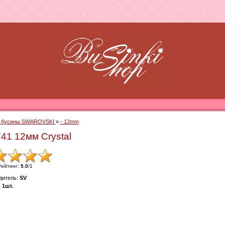
- бусины SWAROVSKI
»
- 12mm
1 12мм Crystal
Рейтинг
:
5.0
/
1
дитель
:
SV
:
1шт.