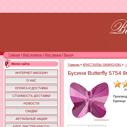
Главная
|
Мой профиль
|
Мои заказы
|
Выход
Меню сайта
Главная
»
КРИСТАЛЛЫ SWAROVSKI
»
-
Бусина Butterfly 5754 
ИНТЕРНЕТ-МАГАЗИН
О НАС
ОПЛАТА И ДОСТАВКА
Р
СТОИМОСТЬ ДОСТАВКИ
Производ
Единица
:
НОВОСТИ
СКИДКИ
АКТУАЛЬНЫЕ АКЦИИ
БЛОГ. МАСТЕР-КЛАССЫ