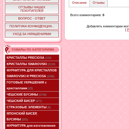
Описание
Отзывы
ОТЗЫВЫ НАШИХ
ПОКУПАТЕЛЕЙ
Всего комментариев
:
0
ВОПРОС - ОТВЕТ
ПОЛИТИКА КОНФИДЕНЦИА...
Добавлять комментарии могу
[
Р
УХОД ЗА УКРАШЕНИЯМИ
ТОВАРЫ ПО КАТЕГОРИЯМ
КРИСТАЛЛЫ PRECIOSA
(153)
КРИСТАЛЛЫ SWAROVSKI
(2123)
ФУРНИТУРА ДЛЯ КРИСТАЛЛОВ
SWAROVSKI И PRECIOSA
(1046)
ГОТОВЫЕ УКРАШЕНИЯ с
кристаллами
(23)
ЧЕШСКИЕ БУСИНЫ
(1734)
ЧЕШСКИЙ БИСЕР
(377)
СТРАЗОВЫЕ ЭЛЕМЕНТЫ
(8)
ЯПОНСКИЙ БИСЕР,
БУСИНЫ
(251)
ФУРНИТУРА для изготовления