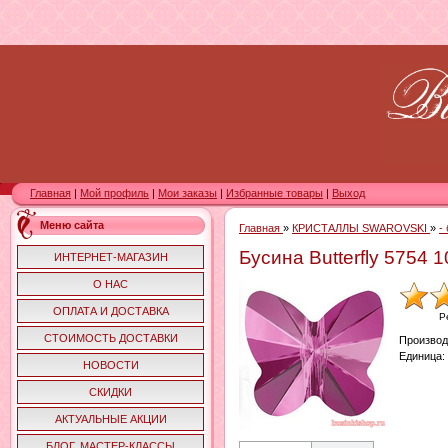
Главная
|
Мой профиль
|
Мои заказы
|
Избранные товары
|
Выход
Меню сайта
Главная
»
КРИСТАЛЛЫ SWAROVSKI
»
-
Бусина Butterfly 5754 
ИНТЕРНЕТ-МАГАЗИН
О НАС
ОПЛАТА И ДОСТАВКА
Р
СТОИМОСТЬ ДОСТАВКИ
Производ
Единица
:
НОВОСТИ
СКИДКИ
АКТУАЛЬНЫЕ АКЦИИ
БЛОГ. МАСТЕР-КЛАССЫ