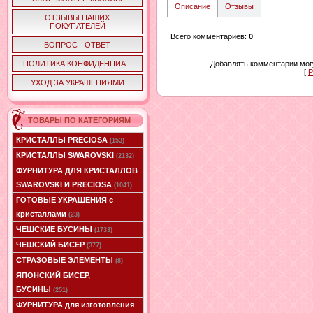
Описание
Отзывы
ОТЗЫВЫ НАШИХ
ПОКУПАТЕЛЕЙ
Всего комментариев
:
0
ВОПРОС - ОТВЕТ
ПОЛИТИКА КОНФИДЕНЦИА...
Добавлять комментарии могу
[
Р
УХОД ЗА УКРАШЕНИЯМИ
ТОВАРЫ ПО КАТЕГОРИЯМ
КРИСТАЛЛЫ PRECIOSA
(153)
КРИСТАЛЛЫ SWAROVSKI
(2132)
ФУРНИТУРА ДЛЯ КРИСТАЛЛОВ
SWAROVSKI И PRECIOSA
(1041)
ГОТОВЫЕ УКРАШЕНИЯ с
кристаллами
(23)
ЧЕШСКИЕ БУСИНЫ
(1733)
ЧЕШСКИЙ БИСЕР
(377)
СТРАЗОВЫЕ ЭЛЕМЕНТЫ
(8)
ЯПОНСКИЙ БИСЕР,
БУСИНЫ
(251)
ФУРНИТУРА для изготовления