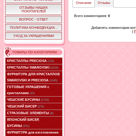
Описание
Отзывы
ОТЗЫВЫ НАШИХ
ПОКУПАТЕЛЕЙ
Всего комментариев
:
0
ВОПРОС - ОТВЕТ
ПОЛИТИКА КОНФИДЕНЦИА...
Добавлять комментарии могу
[
Р
УХОД ЗА УКРАШЕНИЯМИ
ТОВАРЫ ПО КАТЕГОРИЯМ
КРИСТАЛЛЫ PRECIOSA
(153)
КРИСТАЛЛЫ SWAROVSKI
(2134)
ФУРНИТУРА ДЛЯ КРИСТАЛЛОВ
SWAROVSKI И PRECIOSA
(1045)
ГОТОВЫЕ УКРАШЕНИЯ с
кристаллами
(23)
ЧЕШСКИЕ БУСИНЫ
(1733)
ЧЕШСКИЙ БИСЕР
(376)
СТРАЗОВЫЕ ЭЛЕМЕНТЫ
(8)
ЯПОНСКИЙ БИСЕР,
БУСИНЫ
(251)
ФУРНИТУРА для изготовления