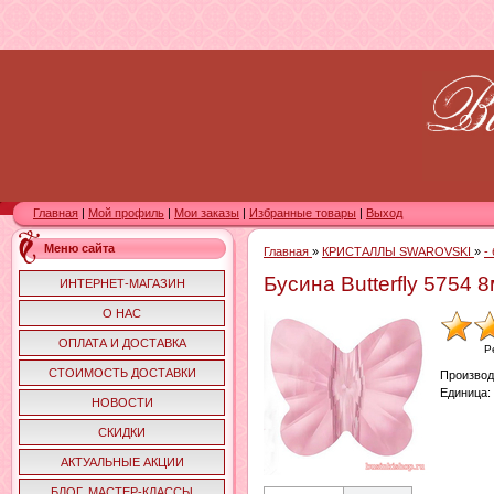
Главная
|
Мой профиль
|
Мои заказы
|
Избранные товары
|
Выход
Меню сайта
Главная
»
КРИСТАЛЛЫ SWAROVSKI
»
-
Бусина Butterfly 5754 
ИНТЕРНЕТ-МАГАЗИН
О НАС
ОПЛАТА И ДОСТАВКА
Р
СТОИМОСТЬ ДОСТАВКИ
Производ
Единица
:
НОВОСТИ
СКИДКИ
АКТУАЛЬНЫЕ АКЦИИ
БЛОГ. МАСТЕР-КЛАССЫ