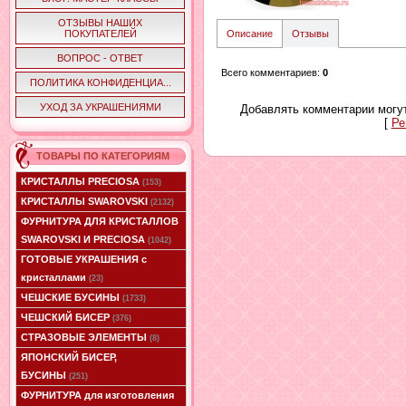
ОТЗЫВЫ НАШИХ
ПОКУПАТЕЛЕЙ
Описание
Отзывы
ВОПРОС - ОТВЕТ
Всего комментариев
:
0
ПОЛИТИКА КОНФИДЕНЦИА...
УХОД ЗА УКРАШЕНИЯМИ
Добавлять комментарии могут
[
Ре
ТОВАРЫ ПО КАТЕГОРИЯМ
КРИСТАЛЛЫ PRECIOSA
(153)
КРИСТАЛЛЫ SWAROVSKI
(2132)
ФУРНИТУРА ДЛЯ КРИСТАЛЛОВ
SWAROVSKI И PRECIOSA
(1042)
ГОТОВЫЕ УКРАШЕНИЯ с
кристаллами
(23)
ЧЕШСКИЕ БУСИНЫ
(1733)
ЧЕШСКИЙ БИСЕР
(376)
СТРАЗОВЫЕ ЭЛЕМЕНТЫ
(8)
ЯПОНСКИЙ БИСЕР,
БУСИНЫ
(251)
ФУРНИТУРА для изготовления