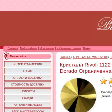
Главная
|
Мой профиль
|
Мои заказы
|
Избранные товары
|
Выход
Меню сайта
Главная
»
КРИСТАЛЛЫ SWAROVSKI
»
-
Кристалл Rivoli 1122
ИНТЕРНЕТ-МАГАЗИН
Dorado Ограниченна
О НАС
ОПЛАТА И ДОСТАВКА
СТОИМОСТЬ ДОСТАВКИ
Р
НОВОСТИ
Производ
Единица
:
СКИДКИ
АКТУАЛЬНЫЕ АКЦИИ
БЛОГ. МАСТЕР-КЛАССЫ