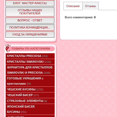
БЛОГ. МАСТЕР-КЛАССЫ
Описание
Отзывы
ОТЗЫВЫ НАШИХ
ПОКУПАТЕЛЕЙ
Всего комментариев
:
0
ВОПРОС - ОТВЕТ
ПОЛИТИКА КОНФИДЕНЦИА...
УХОД ЗА УКРАШЕНИЯМИ
ТОВАРЫ ПО КАТЕГОРИЯМ
КРИСТАЛЛЫ PRECIOSA
(153)
КРИСТАЛЛЫ SWAROVSKI
(2132)
ФУРНИТУРА ДЛЯ КРИСТАЛЛОВ
SWAROVSKI И PRECIOSA
(1045)
ГОТОВЫЕ УКРАШЕНИЯ с
кристаллами
(23)
ЧЕШСКИЕ БУСИНЫ
(1733)
ЧЕШСКИЙ БИСЕР
(377)
СТРАЗОВЫЕ ЭЛЕМЕНТЫ
(8)
ЯПОНСКИЙ БИСЕР,
БУСИНЫ
(251)