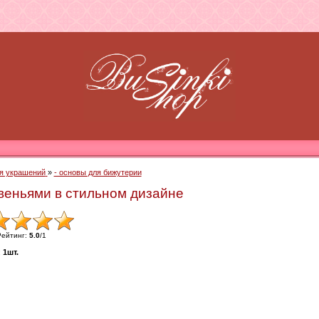
я украшений
»
- основы для бижутерии
веньями в стильном дизайне
Рейтинг
:
5.0
/
1
:
1шт.