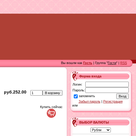
Вы вошли как
Гость
| Группа "
Гости
" |
RSS
Форма входа
Логин:
Пароль:
руб.252.00
запомнить
Забыл пароль
|
Регистрация
или
Купить сейчас
ВЫБОР ВАЛЮТЫ