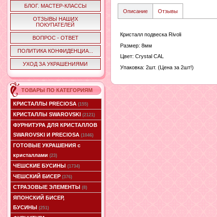
БЛОГ. МАСТЕР-КЛАССЫ
Описание
Отзывы
ОТЗЫВЫ НАШИХ
ПОКУПАТЕЛЕЙ
Кристалл подвеска Rivoli
ВОПРОС - ОТВЕТ
Размер: 8мм
ПОЛИТИКА КОНФИДЕНЦИА...
Цвет: Crystal CAL
УХОД ЗА УКРАШЕНИЯМИ
Упаковка: 2шт. (Цена за 2шт!)
ТОВАРЫ ПО КАТЕГОРИЯМ
КРИСТАЛЛЫ PRECIOSA
(155)
КРИСТАЛЛЫ SWAROVSKI
(2121)
ФУРНИТУРА ДЛЯ КРИСТАЛЛОВ
SWAROVSKI И PRECIOSA
(1046)
ГОТОВЫЕ УКРАШЕНИЯ с
кристаллами
(23)
ЧЕШСКИЕ БУСИНЫ
(1734)
ЧЕШСКИЙ БИСЕР
(376)
СТРАЗОВЫЕ ЭЛЕМЕНТЫ
(8)
ЯПОНСКИЙ БИСЕР,
БУСИНЫ
(251)