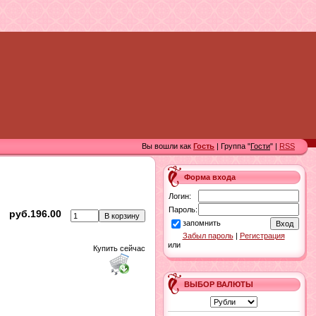
Вы вошли как
Гость
| Группа "
Гости
" |
RSS
Форма входа
Логин:
Пароль:
руб.196.00
запомнить
Забыл пароль
|
Регистрация
или
Купить сейчас
ВЫБОР ВАЛЮТЫ