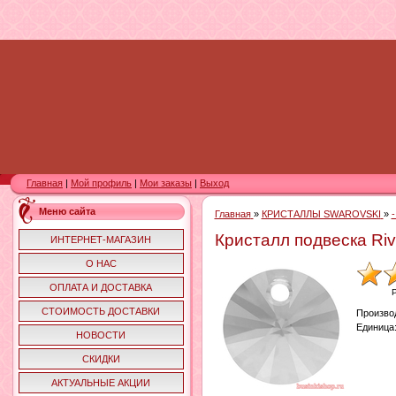
Главная
|
Мой профиль
|
Мои заказы
|
Выход
Меню сайта
Главная
»
КРИСТАЛЛЫ SWAROVSKI
»
Кристалл подвеска Riv
ИНТЕРНЕТ-МАГАЗИН
О НАС
ОПЛАТА И ДОСТАВКА
СТОИМОСТЬ ДОСТАВКИ
Произво
Единица
НОВОСТИ
СКИДКИ
АКТУАЛЬНЫЕ АКЦИИ