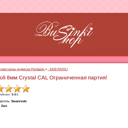
- кристаллы подвески Pendants
»
- 6428 RIVOLI
oli 8мм Crystal CAL Ограниченная партия!
Рейтинг
:
5.0
/
1
дитель
:
Swarovski
:
2шт.