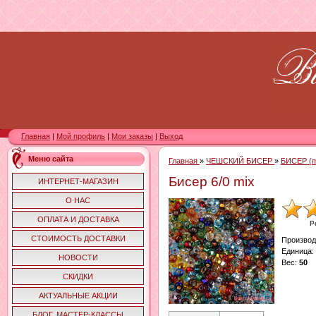
Главная
|
Мой профиль
|
Мои заказы
|
Выход
Меню сайта
Главная
»
ЧЕШСКИЙ БИСЕР
»
БИСЕР (п
Бисер 6/0 mix
ИНТЕРНЕТ-МАГАЗИН
О НАС
ОПЛАТА И ДОСТАВКА
Р
СТОИМОСТЬ ДОСТАВКИ
Производ
Единица
:
НОВОСТИ
Вес
:
50
СКИДКИ
АКТУАЛЬНЫЕ АКЦИИ
БЛОГ. МАСТЕР-КЛАССЫ