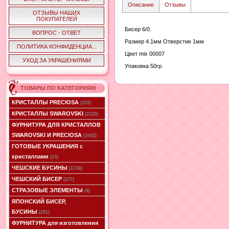
Описание
Отзывы
ОТЗЫВЫ НАШИХ
ПОКУПАТЕЛЕЙ
Бисер 6/0.
ВОПРОС - ОТВЕТ
Размер 4.1мм Отверстие 1мм
ПОЛИТИКА КОНФИДЕНЦИА...
Цвет mix 00007
УХОД ЗА УКРАШЕНИЯМИ
Упаковка 50гр.
ТОВАРЫ ПО КАТЕГОРИЯМ
КРИСТАЛЛЫ PRECIOSA
(153)
КРИСТАЛЛЫ SWAROVSKI
(2123)
ФУРНИТУРА ДЛЯ КРИСТАЛЛОВ
SWAROVSKI И PRECIOSA
(1042)
ГОТОВЫЕ УКРАШЕНИЯ с
кристаллами
(23)
ЧЕШСКИЕ БУСИНЫ
(1734)
ЧЕШСКИЙ БИСЕР
(377)
СТРАЗОВЫЕ ЭЛЕМЕНТЫ
(8)
ЯПОНСКИЙ БИСЕР,
БУСИНЫ
(251)
ФУРНИТУРА для изготовления