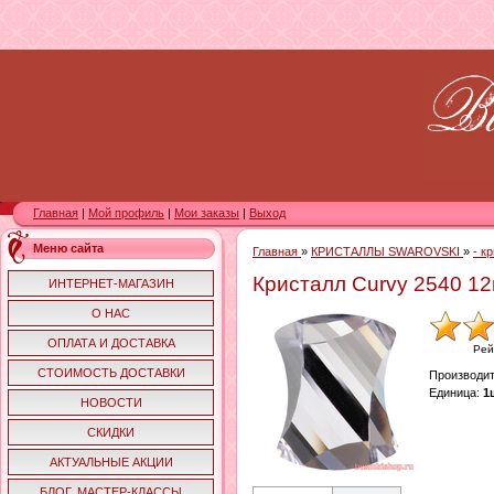
Главная
|
Мой профиль
|
Мои заказы
|
Выход
Меню сайта
Главная
»
КРИСТАЛЛЫ SWAROVSKI
»
- к
Кристалл Curvy 2540 
ИНТЕРНЕТ-МАГАЗИН
О НАС
ОПЛАТА И ДОСТАВКА
Рей
СТОИМОСТЬ ДОСТАВКИ
Производи
Единица
:
1
НОВОСТИ
СКИДКИ
АКТУАЛЬНЫЕ АКЦИИ
БЛОГ. МАСТЕР-КЛАССЫ