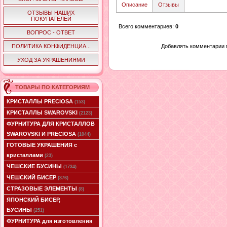
Описание
Отзывы
ОТЗЫВЫ НАШИХ
ПОКУПАТЕЛЕЙ
Всего комментариев
:
0
ВОПРОС - ОТВЕТ
ПОЛИТИКА КОНФИДЕНЦИА...
Добавлять комментарии м
УХОД ЗА УКРАШЕНИЯМИ
ТОВАРЫ ПО КАТЕГОРИЯМ
КРИСТАЛЛЫ PRECIOSA
(153)
КРИСТАЛЛЫ SWAROVSKI
(2123)
ФУРНИТУРА ДЛЯ КРИСТАЛЛОВ
SWAROVSKI И PRECIOSA
(1044)
ГОТОВЫЕ УКРАШЕНИЯ с
кристаллами
(23)
ЧЕШСКИЕ БУСИНЫ
(1734)
ЧЕШСКИЙ БИСЕР
(376)
СТРАЗОВЫЕ ЭЛЕМЕНТЫ
(8)
ЯПОНСКИЙ БИСЕР,
БУСИНЫ
(251)
ФУРНИТУРА для изготовления