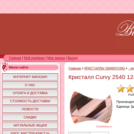
Главная
|
Мой профиль
|
Мои заказы
|
Выход
Меню сайта
Главная
»
КРИСТАЛЛЫ SWAROVSKI
»
- к
Кристалл Curvy 2540 1
ИНТЕРНЕТ-МАГАЗИН
О НАС
ОПЛАТА И ДОСТАВКА
Рей
СТОИМОСТЬ ДОСТАВКИ
Производи
Единица
:
1
НОВОСТИ
СКИДКИ
АКТУАЛЬНЫЕ АКЦИИ
БЛОГ. МАСТЕР-КЛАССЫ