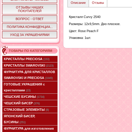
Описание
Отзывы
ОТЗЫВЫ НАШИХ
ПОКУПАТЕЛЕЙ
Кристалл Curvy 2540
ВОПРОС - ОТВЕТ
Размеры: 12х9,5mm. Дно плоское.
ПОЛИТИКА КОНФИДЕНЦИА...
Цвет: Rose Peach F
УХОД ЗА УКРАШЕНИЯМИ
Упаковка: 1шт.
ТОВАРЫ ПО КАТЕГОРИЯМ
КРИСТАЛЛЫ PRECIOSA
(153)
КРИСТАЛЛЫ SWAROVSKI
(2123)
ФУРНИТУРА ДЛЯ КРИСТАЛЛОВ
SWAROVSKI И PRECIOSA
(1045)
ГОТОВЫЕ УКРАШЕНИЯ с
кристаллами
(23)
ЧЕШСКИЕ БУСИНЫ
(1734)
ЧЕШСКИЙ БИСЕР
(376)
СТРАЗОВЫЕ ЭЛЕМЕНТЫ
(8)
ЯПОНСКИЙ БИСЕР,
БУСИНЫ
(251)
ФУРНИТУРА для изготовления