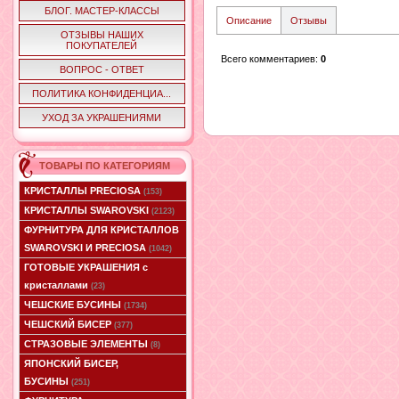
БЛОГ. МАСТЕР-КЛАССЫ
Описание
Отзывы
ОТЗЫВЫ НАШИХ
ПОКУПАТЕЛЕЙ
Всего комментариев
:
0
ВОПРОС - ОТВЕТ
ПОЛИТИКА КОНФИДЕНЦИА...
УХОД ЗА УКРАШЕНИЯМИ
ТОВАРЫ ПО КАТЕГОРИЯМ
КРИСТАЛЛЫ PRECIOSA
(153)
КРИСТАЛЛЫ SWAROVSKI
(2123)
ФУРНИТУРА ДЛЯ КРИСТАЛЛОВ
SWAROVSKI И PRECIOSA
(1042)
ГОТОВЫЕ УКРАШЕНИЯ с
кристаллами
(23)
ЧЕШСКИЕ БУСИНЫ
(1734)
ЧЕШСКИЙ БИСЕР
(377)
СТРАЗОВЫЕ ЭЛЕМЕНТЫ
(8)
ЯПОНСКИЙ БИСЕР,
БУСИНЫ
(251)