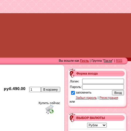
Вы вошли как
Гость
| Группа "
Гости
" |
RSS
Форма входа
Логин:
Пароль:
руб.490.00
запомнить
Забыл пароль
|
Регистрация
или
Купить сейчас
ВЫБОР ВАЛЮТЫ