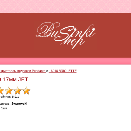
- кристаллы подвески Pendants
»
- 6010 BRIOLETTE
10 17мм JET
Рейтинг
:
5.0
/
1
дитель
:
Swarovski
:
1шт.