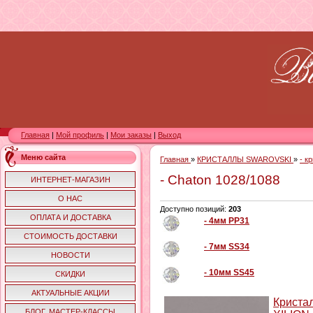
Главная
|
Мой профиль
|
Мои заказы
|
Выход
Меню сайта
Главная
»
КРИСТАЛЛЫ SWAROVSKI
»
- к
- Chaton 1028/1088
ИНТЕРНЕТ-МАГАЗИН
О НАС
Доступно позиций
:
203
ОПЛАТА И ДОСТАВКА
- 4мм PP31
СТОИМОСТЬ ДОСТАВКИ
- 7мм SS34
НОВОСТИ
- 10мм SS45
СКИДКИ
АКТУАЛЬНЫЕ АКЦИИ
Криста
БЛОГ. МАСТЕР-КЛАССЫ