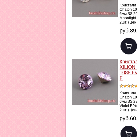
Кристалл
Chaton 1
6мм SS 2
Moonlight
2шт. (Цен
руб.89
Криста
XILION
1088 6м
F
Кристалл
Chaton 1
6мм SS 2
Violet F У
2шт. (Цен
руб.60