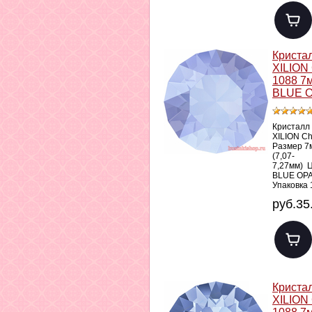
Криста
XILION
1088 7
BLUE O
Кристалл
XILION C
Размер 7
(7,07-
7,27мм) 
BLUE OP
Упаковка 
руб.35
Криста
XILION