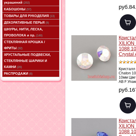
украшений
(202)
руб.84
КАБОШОНЫ
(57)
ТОВАРЫ ДЛЯ РУКОДЕЛИЯ
(13)
ДЕКОРАТИВНЫЕ ПЕРЬЯ
(9)
ШНУРЫ, НИТИ, ЛЕСКА,
ПРОВОЛОКА и пр.
(140)
Криста
СТЕКЛЯННАЯ КРОШКА /
XILION
1088 1
ФРИТЫ
(32)
Crystal
ХРУСТАЛЬНЫЕ ПОДВЕСКИ,
СТЕКЛЯННЫЕ ШАРИКИ И
КАМНИ
(20)
Кристалл
Chaton 1
РАСПРОДАЖИ
(8)
10мм Цвет
AB F Упак
руб.16
Криста
XILION
1088 1