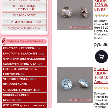
XILION
1028 6
ОТЗЫВЫ НАШИХ
Crystal 
ПОКУПАТЕЛЕЙ
ВОПРОС - ОТВЕТ
Кристалл
ПОЛИТИКА КОНФИДЕНЦИА...
Chaton 1
6мм SS 2
УХОД ЗА УКРАШЕНИЯМИ
Crystal Sa
Упаковка 
за 2шт!)
ТОВАРЫ ПО КАТЕГОРИЯМ
руб.89
КРИСТАЛЛЫ PRECIOSA
(153)
КРИСТАЛЛЫ SWAROVSKI
(2130)
ФУРНИТУРА ДЛЯ КРИСТАЛЛОВ
SWAROVSKI И PRECIOSA
(1040)
Криста
ГОТОВЫЕ УКРАШЕНИЯ с
XILION
кристаллами
(23)
1088 1
ЧЕШСКИЕ БУСИНЫ
(1733)
Aquama
ЧЕШСКИЙ БИСЕР
(377)
СТРАЗОВЫЕ ЭЛЕМЕНТЫ
(8)
Кристалл
ЯПОНСКИЙ БИСЕР,
Chaton 1
БУСИНЫ
10мм Цве
(251)
Aquamari
ФУРНИТУРА для изготовления
Упаковка 