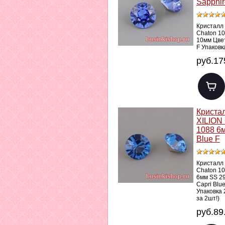
Sapphir
Кристалл
Chaton 1
10мм Цвет
F Упаковк
руб.17
Криста
XILION
1088 6м
Blue F
Кристалл
Chaton 1
6мм SS 2
Capri Blue
Упаковка 
за 2шт!)
руб.89