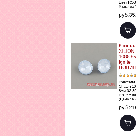
Цвет ROS
Упаковка 
руб.35
Криста
XILION
1088 8
Ignite
НОВИН
Кристалл
Chaton 1
8мм SS 39
Ignite Упа
(Цена за 
руб.21