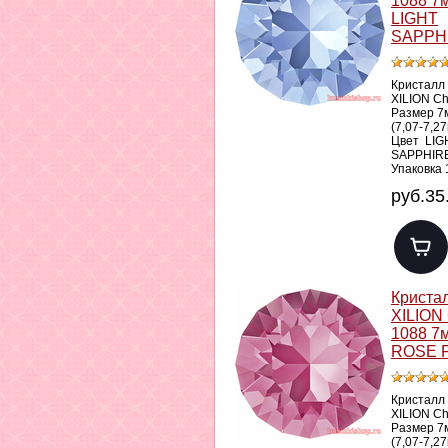
1088 7
LIGHT
SAPPH
Кристалл
XILION C
Размер 7
(7,07-7,2
Цвет LIG
SAPPHIR
Упаковка 
руб.35
Криста
XILION
1088 7
ROSE 
Кристалл
XILION C
Размер 7
(7,07-7,2