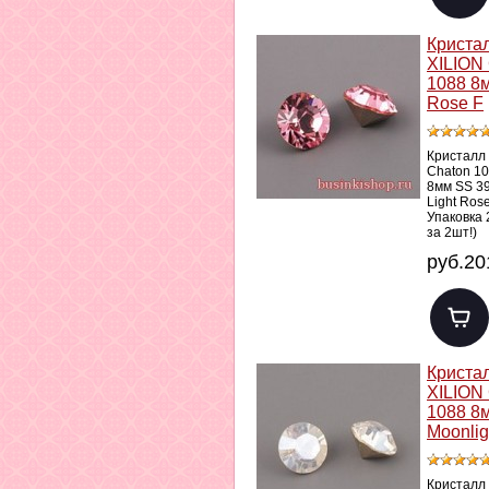
Криста
XILION
1088 8м
Rose F
Кристалл
Chaton 1
8мм SS 3
Light Ros
Упаковка 
за 2шт!)
руб.20
Криста
XILION
1088 8
Moonlig
Кристалл