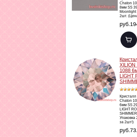
Chaton 1
8мм SS 3
Moonlight
2шт. (Цен
руб.19
Криста
XILION
1088 6
LIGHT
SHIMM
Кристалл
Chaton 1
6мм SS 2
LIGHT R
SHIMMER
Упаковка 
за 2шт!)
руб.73