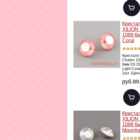
Криста
XILION
1088 6м
Coral
Кристалл
Chaton 1
6мм SS 2
Light Cora
2шт. (Цен
руб.89
Криста
XILION
1088 6
Moonlig